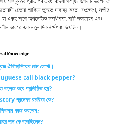
শীয় সংস্কৃতির প্রতি গর্ব এবং বিদেশী পণ্যের উপর নির্ভরশীলতা
ীয়তাবাদী চেতনা জাগিয়ে তুলতে সাহায্য করত।সংক্ষেপে, লক্ষ্মীর
ক, যা একই সাথে অর্থনৈতিক স্বাধীনতা, নারী ক্ষমতায়ন এবং
কালীন ভারতে এক নতুন দিকনির্দেশনা দিয়েছিল।
ral Knowledge
রিজ ঐতিহাসিকের নাম লেখো।
tuguese call black pepper?
ত কলেজ কবে প্রতিষ্ঠিত হয়?
ory গ্রন্থের রচয়িতা কে?
থ শিকদার কাজ করতেন?
াহর দান কে বলেছিলেন?