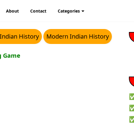
About
Contact
Categories
Indian History
Modern Indian History
ng Game