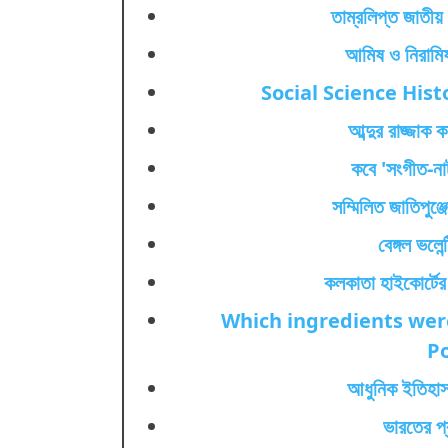
তাম্রলিপ্ত জাতীয়
আমিষ ও নিরামি
Social Science Histor
আব্দুর রাজ্জা
কবে 'সংগীত-না
সম্মিলিত জাতিপুঞ
বেঙ্গল ভলেন্
কলকাতা হাইকোর্টের
Which ingredients were
P
আধুনিক ইতিহাস
ভারতের প্