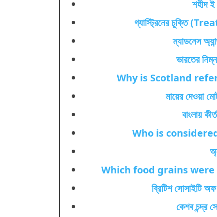
শহীদ ই
গ্যাস্ট্রিনের চুক্তি (Tr
ম্যাডনেস অ্যা
ভারতের নিম্
Why is Scotland refer
মায়ের দেওয়া মো
বাংলায় কীর
Who is considered
অ্
Which food grains were
ব্রিটিশ সোসাইটি অফ স্
কেশব চন্দ্র স